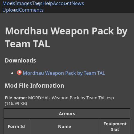
Mods
Images
Tags
Help
Account
News
Upload
Comments
Mordhau Weapon Pack by
Team TAL
Downloads
Mordhau Weapon Pack by Team TAL
Mod File Information
File name:
MORDHAU Weapon Pack by Team TAL.esp
(116.99 KB)
Armors
Equipment
Form Id
Name
Slot