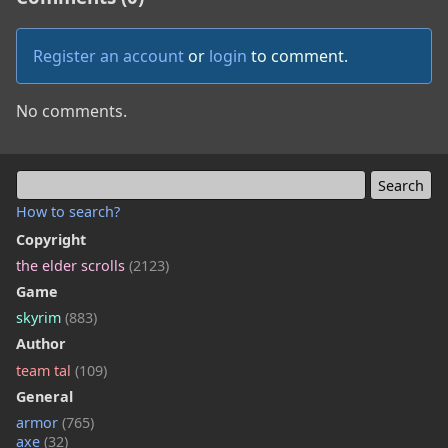
Register an account
or
login
to comment.
No comments.
How to search?
Copyright
the elder scrolls
(2123)
Game
skyrim
(883)
Author
team tal
(109)
General
armor
(765)
axe
(32)